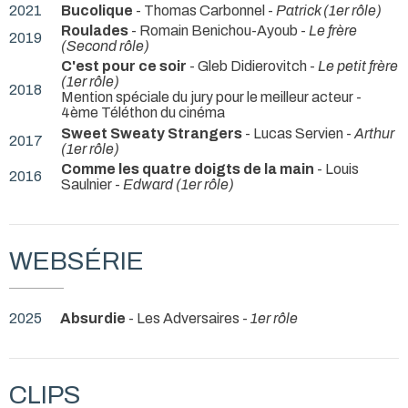
2021
Bucolique
- Thomas Carbonnel -
Patrick (1er rôle)
Roulades
- Romain Benichou-Ayoub -
Le frère
2019
(Second rôle)
C'est pour ce soir
- Gleb Didierovitch -
Le petit frère
(1er rôle)
2018
Mention spéciale du jury pour le meilleur acteur -
4ème Téléthon du cinéma
Sweet Sweaty Strangers
- Lucas Servien -
Arthur
2017
(1er rôle)
Comme les quatre doigts de la main
- Louis
2016
Saulnier -
Edward (1er rôle)
WEBSÉRIE
2025
Absurdie
- Les Adversaires -
1er rôle
CLIPS