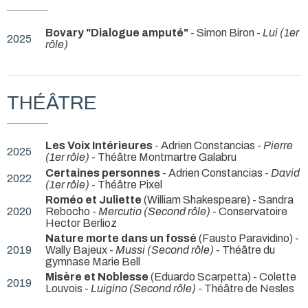
Bovary "Dialogue amputé"
- Simon Biron -
Lui (1er
2025
rôle)
THÉÂTRE
Les Voix Intérieures
- Adrien Constancias -
Pierre
2025
(1er rôle)
- Théâtre Montmartre Galabru
Certaines personnes
- Adrien Constancias -
David
2022
(1er rôle)
- Théâtre Pixel
Roméo et Juliette
(William Shakespeare) - Sandra
2020
Rebocho -
Mercutio (Second rôle)
- Conservatoire
Hector Berlioz
Nature morte dans un fossé
(Fausto Paravidino) -
2019
Wally Bajeux -
Mussi (Second rôle)
- Théâtre du
gymnase Marie Bell
Misère et Noblesse
(Eduardo Scarpetta) - Colette
2019
Louvois -
Luigino (Second rôle)
- Théâtre de Nesles